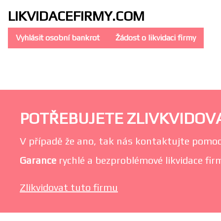
LIKVIDACE
FIRMY.COM
Vyhlásit osobní bankrot
Žádost o likvidaci firmy
POTŘEBUJETE ZLIVKVIDOVA
V případě že ano, tak nás kontaktujte pomoc
Garance
rychlé a bezproblémové likvidace firm
Zlikvidovat tuto firmu