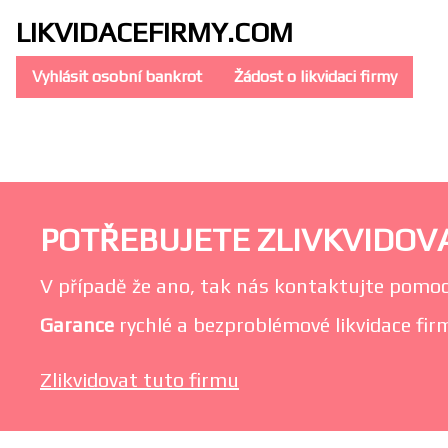
LIKVIDACE
FIRMY.COM
Vyhlásit osobní bankrot
Žádost o likvidaci firmy
POTŘEBUJETE ZLIVKVIDOVAT
V případě že ano, tak nás kontaktujte pomoc
Garance
rychlé a bezproblémové likvidace firm
Zlikvidovat tuto firmu