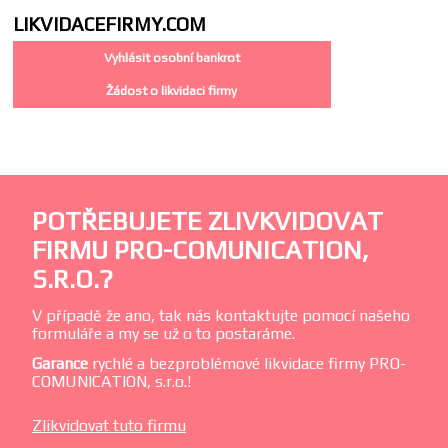
LIKVIDACE
FIRMY.COM
Vyhlásit osobní bankrot
Žádost o likvidaci firmy
POTŘEBUJETE ZLIVKVIDOVAT
FIRMU PRO-COMUNICATION,
S.R.O.?
V případě že ano, tak nás kontaktujte pomocí našeho
formuláře a my se už o to postaráme.
Garance
rychlé a bezproblémové likvidace firmy PRO-
COMUNICATION, s.r.o.!
Zlikvidovat tuto firmu