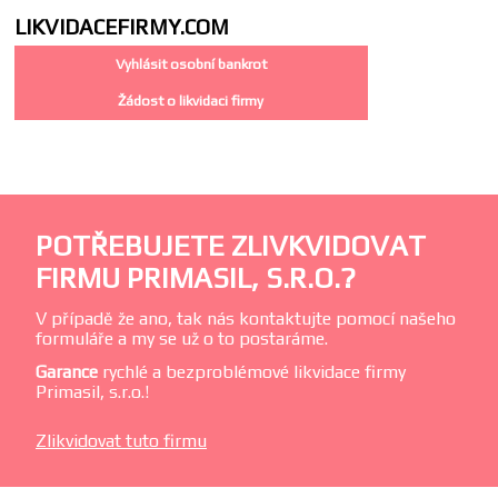
LIKVIDACE
FIRMY.COM
Vyhlásit osobní bankrot
Žádost o likvidaci firmy
POTŘEBUJETE ZLIVKVIDOVAT
FIRMU PRIMASIL, S.R.O.?
V případě že ano, tak nás kontaktujte pomocí našeho
formuláře a my se už o to postaráme.
Garance
rychlé a bezproblémové likvidace firmy
Primasil, s.r.o.!
Zlikvidovat tuto firmu