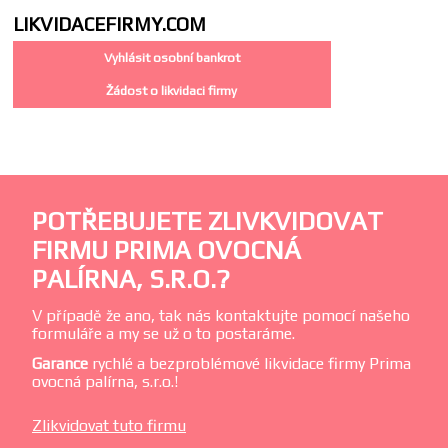
LIKVIDACE
FIRMY.COM
Vyhlásit osobní bankrot
Žádost o likvidaci firmy
POTŘEBUJETE ZLIVKVIDOVAT
FIRMU PRIMA OVOCNÁ
PALÍRNA, S.R.O.?
V případě že ano, tak nás kontaktujte pomocí našeho
formuláře a my se už o to postaráme.
Garance
rychlé a bezproblémové likvidace firmy Prima
ovocná palírna, s.r.o.!
Zlikvidovat tuto firmu