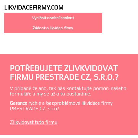
LIKVIDACE
FIRMY.COM
Vyhlásit osobní bankrot
Žádost o likvidaci firmy
POTŘEBUJETE ZLIVKVIDOVAT
FIRMU PRESTRADE CZ, S.R.O.?
V případě že ano, tak nás kontaktujte pomocí našeho
formuláře a my se už o to postaráme.
Garance
rychlé a bezproblémové likvidace firmy
PRESTRADE CZ, s.r.o.!
Zlikvidovat tuto firmu