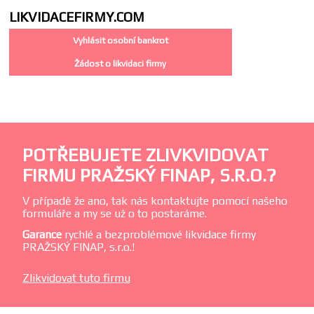
LIKVIDACE
FIRMY.COM
Vyhlásit osobní bankrot
Žádost o likvidaci firmy
POTŘEBUJETE ZLIVKVIDOVAT
FIRMU PRAŽSKÝ FINAP, S.R.O.?
V případě že ano, tak nás kontaktujte pomocí našeho
formuláře a my se už o to postaráme.
Garance
rychlé a bezproblémové likvidace firmy
PRAŽSKÝ FINAP, s.r.o.!
Zlikvidovat tuto firmu