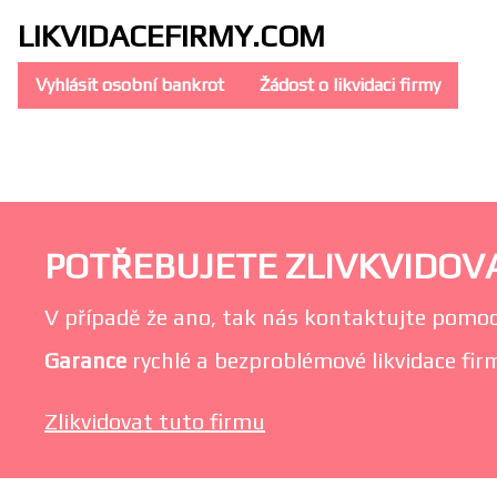
LIKVIDACE
FIRMY.COM
Vyhlásit osobní bankrot
Žádost o likvidaci firmy
POTŘEBUJETE ZLIVKVIDOVA
V případě že ano, tak nás kontaktujte pomoc
Garance
rychlé a bezproblémové likvidace firmy
Zlikvidovat tuto firmu