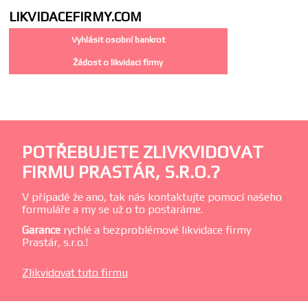
LIKVIDACE
FIRMY.COM
Vyhlásit osobní bankrot
Žádost o likvidaci firmy
POTŘEBUJETE ZLIVKVIDOVAT
FIRMU PRASTÁR, S.R.O.?
V případě že ano, tak nás kontaktujte pomocí našeho
formuláře a my se už o to postaráme.
Garance
rychlé a bezproblémové likvidace firmy
Prastár, s.r.o.!
Zlikvidovat tuto firmu