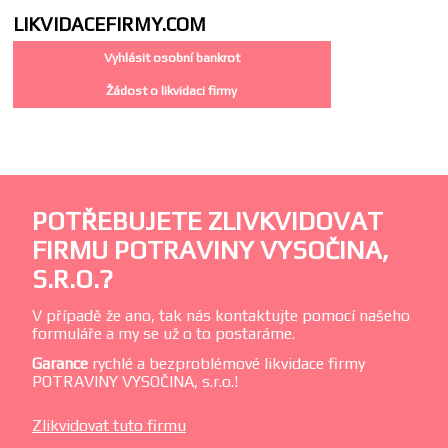
LIKVIDACE
FIRMY.COM
Vyhlásit osobní bankrot
Žádost o likvidaci firmy
POTŘEBUJETE ZLIVKVIDOVAT
FIRMU POTRAVINY VYSOČINA,
S.R.O.?
V případě že ano, tak nás kontaktujte pomocí našeho
formuláře a my se už o to postaráme.
Garance
rychlé a bezproblémové likvidace firmy
POTRAVINY VYSOČINA, s.r.o.!
Zlikvidovat tuto firmu