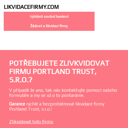
LIKVIDACE
FIRMY.COM
Vyhlásit osobní bankrot
Žádost o likvidaci firmy
POTŘEBUJETE ZLIVKVIDOVAT
FIRMU PORTLAND TRUST,
S.R.O.?
V případě že ano, tak nás kontaktujte pomocí našeho
formuláře a my se už o to postaráme.
Garance
rychlé a bezproblémové likvidace firmy
Portland Trust, s.r.o.!
Zlikvidovat tuto firmu