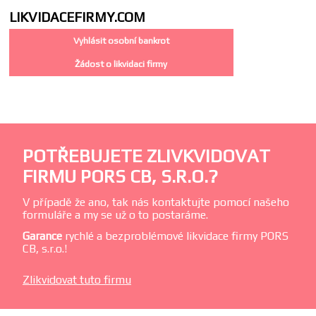
LIKVIDACE
FIRMY.COM
Vyhlásit osobní bankrot
Žádost o likvidaci firmy
POTŘEBUJETE ZLIVKVIDOVAT
FIRMU PORS CB, S.R.O.?
V případě že ano, tak nás kontaktujte pomocí našeho
formuláře a my se už o to postaráme.
Garance
rychlé a bezproblémové likvidace firmy PORS
CB, s.r.o.!
Zlikvidovat tuto firmu