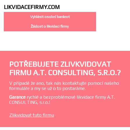
LIKVIDACE
FIRMY.COM
Vyhlásit osobní bankrot
Žádost o likvidaci firmy
POTŘEBUJETE ZLIVKVIDOVAT
FIRMU A.T. CONSULTING, S.R.O.?
V případě že ano, tak nás kontaktujte pomocí našeho
formuláře a my se už o to postaráme.
Garance
rychlé a bezproblémové likvidace firmy A.T.
CONSULTING, s.r.o.!
Zlikvidovat tuto firmu