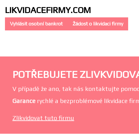
LIKVIDACE
FIRMY.COM
Vyhlásit osobní bankrot
Žádost o likvidaci firmy
POTŘEBUJETE ZLIVKVIDOVAT
V případě že ano, tak nás kontaktujte pomoc
Garance
rychlé a bezproblémové likvidace firmy
Zlikvidovat tuto firmu