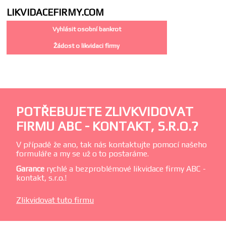
LIKVIDACE
FIRMY.COM
Vyhlásit osobní bankrot
Žádost o likvidaci firmy
POTŘEBUJETE ZLIVKVIDOVAT
FIRMU ABC - KONTAKT, S.R.O.?
V případě že ano, tak nás kontaktujte pomocí našeho
formuláře a my se už o to postaráme.
Garance
rychlé a bezproblémové likvidace firmy ABC -
kontakt, s.r.o.!
Zlikvidovat tuto firmu