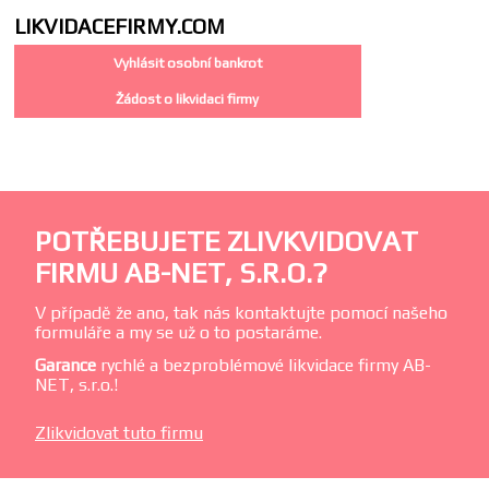
LIKVIDACE
FIRMY.COM
Vyhlásit osobní bankrot
Žádost o likvidaci firmy
POTŘEBUJETE ZLIVKVIDOVAT
FIRMU AB-NET, S.R.O.?
V případě že ano, tak nás kontaktujte pomocí našeho
formuláře a my se už o to postaráme.
Garance
rychlé a bezproblémové likvidace firmy AB-
NET, s.r.o.!
Zlikvidovat tuto firmu