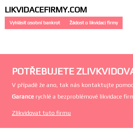
LIKVIDACE
FIRMY.COM
Vyhlásit osobní bankrot
Žádost o likvidaci firmy
POTŘEBUJETE ZLIVKVIDOVAT
V případě že ano, tak nás kontaktujte pomoc
Garance
rychlé a bezproblémové likvidace firmy
Zlikvidovat tuto firmu