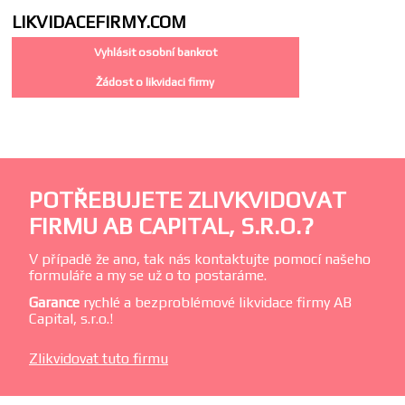
LIKVIDACE
FIRMY.COM
Vyhlásit osobní bankrot
Žádost o likvidaci firmy
POTŘEBUJETE ZLIVKVIDOVAT
FIRMU AB CAPITAL, S.R.O.?
V případě že ano, tak nás kontaktujte pomocí našeho
formuláře a my se už o to postaráme.
Garance
rychlé a bezproblémové likvidace firmy AB
Capital, s.r.o.!
Zlikvidovat tuto firmu