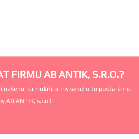
 FIRMU AB ANTIK, S.R.O.?
í našeho formuláře a my se už o to postaráme.
y AB ANTIK, s.r.o.!