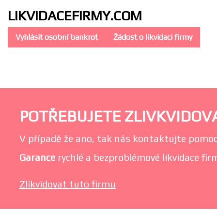
LIKVIDACE
FIRMY.COM
Vyhlásit osobní bankrot
Žádost o likvidaci firmy
POTŘEBUJETE ZLIVKVIDOVAT
V případě že ano, tak nás kontaktujte pomoc
Garance
rychlé a bezproblémové likvidace firm
Zlikvidovat tuto firmu