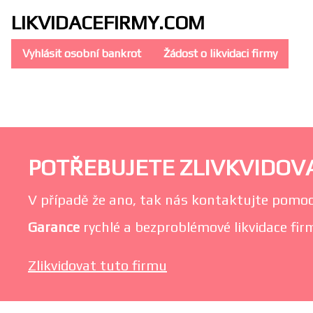
LIKVIDACE
FIRMY.COM
Vyhlásit osobní bankrot
Žádost o likvidaci firmy
POTŘEBUJETE ZLIVKVIDOVA
V případě že ano, tak nás kontaktujte pomoc
Garance
rychlé a bezproblémové likvidace fir
Zlikvidovat tuto firmu