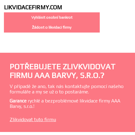
LIKVIDACE
FIRMY.COM
Vyhlásit osobní bankrot
Žádost o likvidaci firmy
POTŘEBUJETE ZLIVKVIDOVAT
FIRMU AAA BARVY, S.R.O.?
V případě že ano, tak nás kontaktujte pomocí našeho
formuláře a my se už o to postaráme.
Garance
rychlé a bezproblémové likvidace firmy AAA
Barvy, s.r.o.!
Zlikvidovat tuto firmu