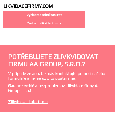
LIKVIDACE
FIRMY.COM
Vyhlásit osobní bankrot
Žádost o likvidaci firmy
POTŘEBUJETE ZLIVKVIDOVAT
FIRMU AA GROUP, S.R.O.?
V případě že ano, tak nás kontaktujte pomocí našeho
formuláře a my se už o to postaráme.
Garance
rychlé a bezproblémové likvidace firmy Aa
Group, s.r.o.!
Zlikvidovat tuto firmu