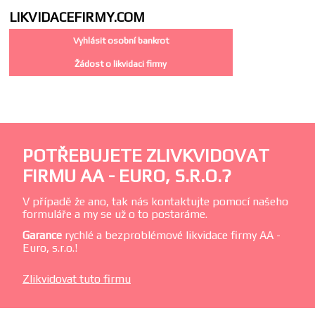
LIKVIDACE
FIRMY.COM
Vyhlásit osobní bankrot
Žádost o likvidaci firmy
POTŘEBUJETE ZLIVKVIDOVAT
FIRMU AA - EURO, S.R.O.?
V případě že ano, tak nás kontaktujte pomocí našeho
formuláře a my se už o to postaráme.
Garance
rychlé a bezproblémové likvidace firmy AA -
Euro, s.r.o.!
Zlikvidovat tuto firmu