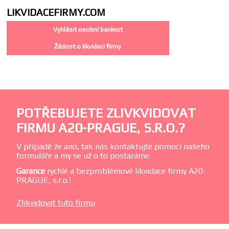
LIKVIDACE
FIRMY.COM
Vyhlásit osobní bankrot
Žádost o likvidaci firmy
POTŘEBUJETE ZLIVKVIDOVAT
FIRMU A20-PRAGUE, S.R.O.?
V případě že ano, tak nás kontaktujte pomocí našeho
formuláře a my se už o to postaráme.
Garance
rychlé a bezproblémové likvidace firmy A20-
PRAGUE, s.r.o.!
Zlikvidovat tuto firmu