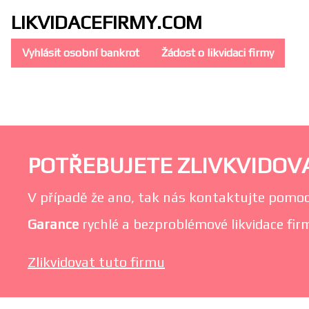
LIKVIDACE
FIRMY.COM
Vyhlásit osobní bankrot
Žádost o likvidaci firmy
POTŘEBUJETE ZLIVKVIDOVAT
V případě že ano, tak nás kontaktujte pomoc
Garance
rychlé a bezproblémové likvidace firmy
Zlikvidovat tuto firmu