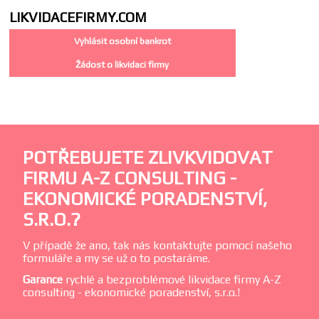
LIKVIDACE
FIRMY.COM
Vyhlásit osobní bankrot
Žádost o likvidaci firmy
POTŘEBUJETE ZLIVKVIDOVAT
FIRMU A-Z CONSULTING -
EKONOMICKÉ PORADENSTVÍ,
S.R.O.?
V případě že ano, tak nás kontaktujte pomocí našeho
formuláře a my se už o to postaráme.
Garance
rychlé a bezproblémové likvidace firmy A-Z
consulting - ekonomické poradenství, s.r.o.!