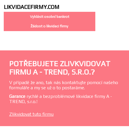
LIKVIDACE
FIRMY.COM
Vyhlásit osobní bankrot
Žádost o likvidaci firmy
POTŘEBUJETE ZLIVKVIDOVAT
FIRMU A - TREND, S.R.O.?
V případě že ano, tak nás kontaktujte pomocí našeho
formuláře a my se už o to postaráme.
Garance
rychlé a bezproblémové likvidace firmy A -
TREND, s.r.o.!
Zlikvidovat tuto firmu