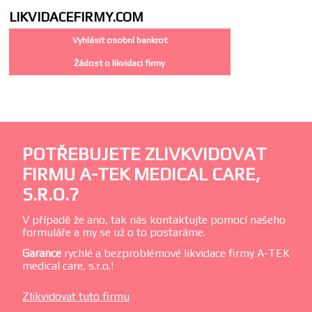
LIKVIDACE
FIRMY.COM
Vyhlásit osobní bankrot
Žádost o likvidaci firmy
POTŘEBUJETE ZLIVKVIDOVAT
FIRMU A-TEK MEDICAL CARE,
S.R.O.?
V případě že ano, tak nás kontaktujte pomocí našeho
formuláře a my se už o to postaráme.
Garance
rychlé a bezproblémové likvidace firmy A-TEK
medical care, s.r.o.!
Zlikvidovat tuto firmu