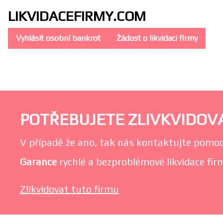
LIKVIDACE
FIRMY.COM
Vyhlásit osobní bankrot
Žádost o likvidaci firmy
POTŘEBUJETE ZLIVKVIDOVAT
V případě že ano, tak nás kontaktujte pomoc
Garance
rychlé a bezproblémové likvidace firm
Zlikvidovat tuto firmu