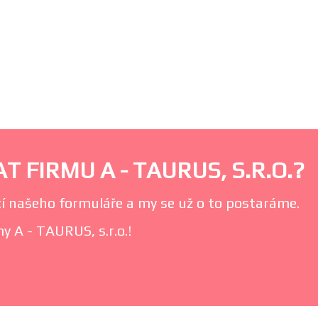
 FIRMU A - TAURUS, S.R.O.?
í našeho formuláře a my se už o to postaráme.
y A - TAURUS, s.r.o.!