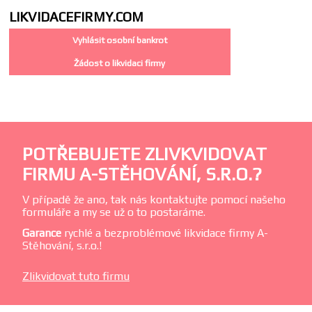
LIKVIDACE
FIRMY.COM
Vyhlásit osobní bankrot
Žádost o likvidaci firmy
POTŘEBUJETE ZLIVKVIDOVAT
FIRMU A-STĚHOVÁNÍ, S.R.O.?
V případě že ano, tak nás kontaktujte pomocí našeho
formuláře a my se už o to postaráme.
Garance
rychlé a bezproblémové likvidace firmy A-
Stěhování, s.r.o.!
Zlikvidovat tuto firmu