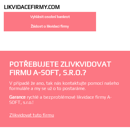
LIKVIDACE
FIRMY.COM
Vyhlásit osobní bankrot
Žádost o likvidaci firmy
POTŘEBUJETE ZLIVKVIDOVAT
FIRMU A-SOFT, S.R.O.?
V případě že ano, tak nás kontaktujte pomocí našeho
formuláře a my se už o to postaráme.
Garance
rychlé a bezproblémové likvidace firmy A-
SOFT, s.r.o.!
Zlikvidovat tuto firmu