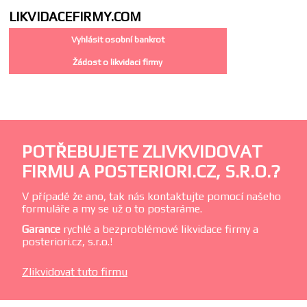
LIKVIDACE
FIRMY.COM
Vyhlásit osobní bankrot
Žádost o likvidaci firmy
POTŘEBUJETE ZLIVKVIDOVAT
FIRMU A POSTERIORI.CZ, S.R.O.?
V případě že ano, tak nás kontaktujte pomocí našeho
formuláře a my se už o to postaráme.
Garance
rychlé a bezproblémové likvidace firmy a
posteriori.cz, s.r.o.!
Zlikvidovat tuto firmu