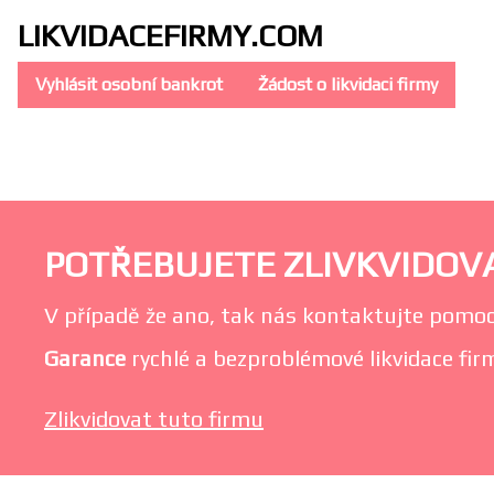
LIKVIDACE
FIRMY.COM
Vyhlásit osobní bankrot
Žádost o likvidaci firmy
POTŘEBUJETE ZLIVKVIDOVAT
V případě že ano, tak nás kontaktujte pomoc
Garance
rychlé a bezproblémové likvidace firm
Zlikvidovat tuto firmu