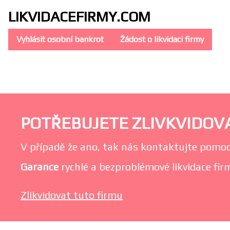
LIKVIDACE
FIRMY.COM
Vyhlásit osobní bankrot
Žádost o likvidaci firmy
POTŘEBUJETE ZLIVKVIDOVAT
V případě že ano, tak nás kontaktujte pomoc
Garance
rychlé a bezproblémové likvidace firm
Zlikvidovat tuto firmu