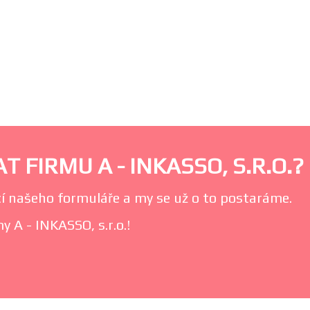
 FIRMU A - INKASSO, S.R.O.?
í našeho formuláře a my se už o to postaráme.
y A - INKASSO, s.r.o.!