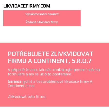
LIKVIDACE
FIRMY.COM
Vyhlásit osobní bankrot
Žádost o likvidaci firmy
POTŘEBUJETE ZLIVKVIDOVAT
FIRMU A CONTINENT, S.R.O.?
V případě že ano, tak nás kontaktujte pomocí našeho
formuláře a my se už o to postaráme.
Garance
rychlé a bezproblémové likvidace firmy A
Continent, s.r.o.!
Zlikvidovat tuto firmu