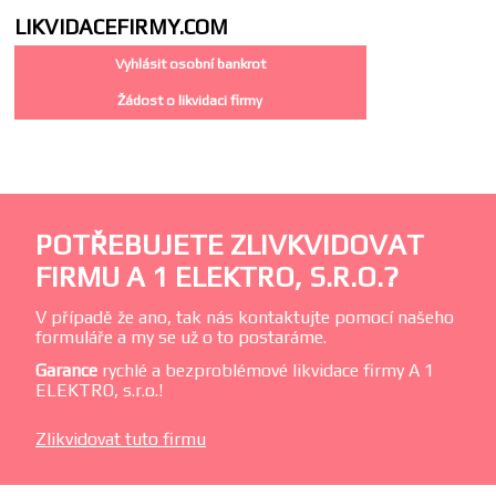
LIKVIDACE
FIRMY.COM
Vyhlásit osobní bankrot
Žádost o likvidaci firmy
POTŘEBUJETE ZLIVKVIDOVAT
FIRMU A 1 ELEKTRO, S.R.O.?
V případě že ano, tak nás kontaktujte pomocí našeho
formuláře a my se už o to postaráme.
Garance
rychlé a bezproblémové likvidace firmy A 1
ELEKTRO, s.r.o.!
Zlikvidovat tuto firmu