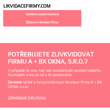
LIKVIDACE
FIRMY.COM
Vyhlásit osobní bankrot
Žádost o likvidaci firmy
POTŘEBUJETE ZLIVKVIDOVAT
FIRMU A + BX OKNA, S.R.O.?
V případě že ano, tak nás kontaktujte pomocí našeho
formuláře a my se už o to postaráme.
Garance
rychlé a bezproblémové likvidace firmy A + BX
OKNA, s.r.o.!
Zlikvidovat tuto firmu