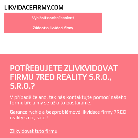
LIKVIDACE
FIRMY.COM
Vyhlásit osobní bankrot
Žádost o likvidaci firmy
POTŘEBUJETE ZLIVKVIDOVAT
FIRMU 7RED REALITY S.R.O.,
S.R.O.?
V případě že ano, tak nás kontaktujte pomocí našeho
formuláře a my se už o to postaráme.
Garance
rychlé a bezproblémové likvidace firmy 7RED
reality s.r.o., s.r.o.!
Zlikvidovat tuto firmu