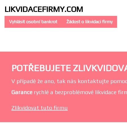
LIKVIDACE
FIRMY.COM
Vyhlásit osobní bankrot
Žádost o likvidaci firmy
POTŘEBUJETE ZLIVKVIDOVA
V případě že ano, tak nás kontaktujte pomoc
Garance
rychlé a bezproblémové likvidace firm
Zlikvidovat tuto firmu