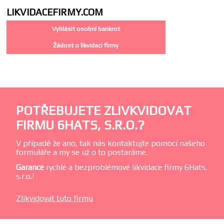
LIKVIDACE
FIRMY.COM
Vyhlásit osobní bankrot
Žádost o likvidaci firmy
POTŘEBUJETE ZLIVKVIDOVAT
FIRMU 6HATS, S.R.O.?
V případě že ano, tak nás kontaktujte pomocí našeho
formuláře a my se už o to postaráme.
Garance
rychlé a bezproblémové likvidace firmy 6Hats,
s.r.o.!
Zlikvidovat tuto firmu