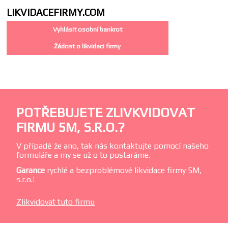
LIKVIDACE
FIRMY.COM
Vyhlásit osobní bankrot
Žádost o likvidaci firmy
POTŘEBUJETE ZLIVKVIDOVAT
FIRMU 5M, S.R.O.?
V případě že ano, tak nás kontaktujte pomocí našeho
formuláře a my se už o to postaráme.
Garance
rychlé a bezproblémové likvidace firmy 5M,
s.r.o.!
Zlikvidovat tuto firmu