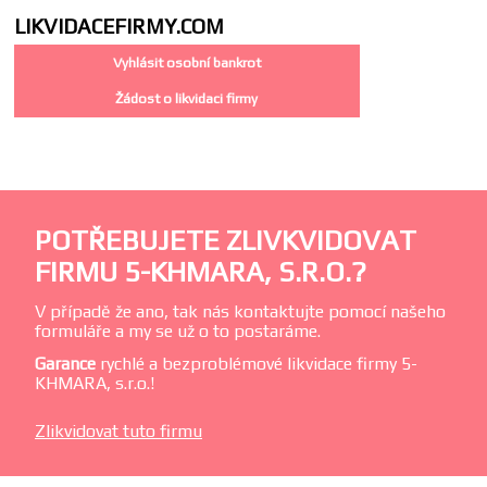
LIKVIDACE
FIRMY.COM
Vyhlásit osobní bankrot
Žádost o likvidaci firmy
POTŘEBUJETE ZLIVKVIDOVAT
FIRMU 5-KHMARA, S.R.O.?
V případě že ano, tak nás kontaktujte pomocí našeho
formuláře a my se už o to postaráme.
Garance
rychlé a bezproblémové likvidace firmy 5-
KHMARA, s.r.o.!
Zlikvidovat tuto firmu