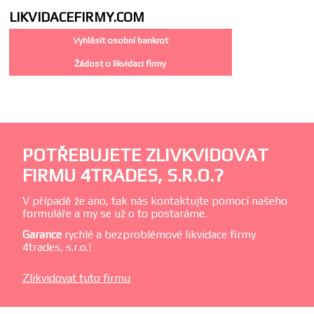
LIKVIDACE
FIRMY.COM
Vyhlásit osobní bankrot
Žádost o likvidaci firmy
POTŘEBUJETE ZLIVKVIDOVAT
FIRMU 4TRADES, S.R.O.?
V případě že ano, tak nás kontaktujte pomocí našeho
formuláře a my se už o to postaráme.
Garance
rychlé a bezproblémové likvidace firmy
4trades, s.r.o.!
Zlikvidovat tuto firmu