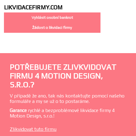
LIKVIDACE
FIRMY.COM
Vyhlásit osobní bankrot
Žádost o likvidaci firmy
POTŘEBUJETE ZLIVKVIDOVAT
FIRMU 4 MOTION DESIGN,
S.R.O.?
V případě že ano, tak nás kontaktujte pomocí našeho
formuláře a my se už o to postaráme.
Garance
rychlé a bezproblémové likvidace firmy 4
Motion Design, s.r.o.!
Zlikvidovat tuto firmu