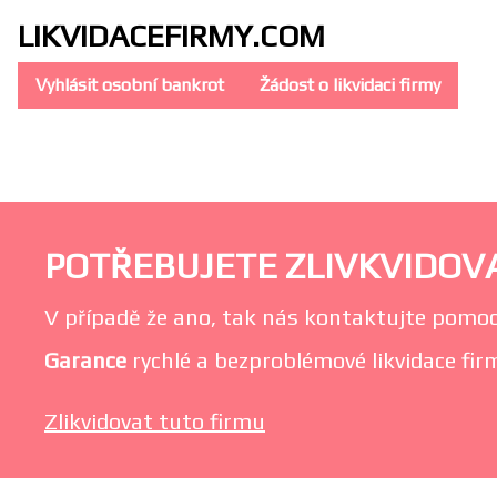
LIKVIDACE
FIRMY.COM
Vyhlásit osobní bankrot
Žádost o likvidaci firmy
POTŘEBUJETE ZLIVKVIDOVAT
V případě že ano, tak nás kontaktujte pomoc
Garance
rychlé a bezproblémové likvidace firmy
Zlikvidovat tuto firmu