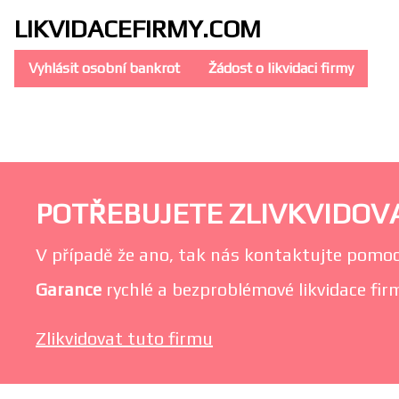
LIKVIDACE
FIRMY.COM
Vyhlásit osobní bankrot
Žádost o likvidaci firmy
POTŘEBUJETE ZLIVKVIDOVA
V případě že ano, tak nás kontaktujte pomoc
Garance
rychlé a bezproblémové likvidace firm
Zlikvidovat tuto firmu