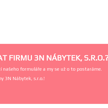
T FIRMU 3N NÁBYTEK, S.R.O.
í našeho formuláře a my se už o to postaráme.
y 3N Nábytek, s.r.o.!