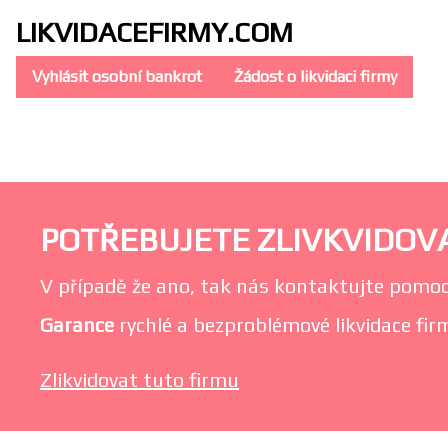
LIKVIDACE
FIRMY.COM
Vyhlásit osobní bankrot
Žádost o likvidaci firmy
POTŘEBUJETE ZLIVKVIDOVAT
V případě že ano, tak nás kontaktujte pomoc
Garance
rychlé a bezproblémové likvidace firm
Zlikvidovat tuto firmu