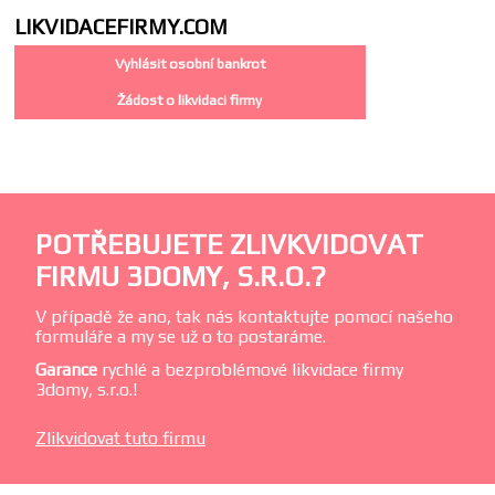
LIKVIDACE
FIRMY.COM
Vyhlásit osobní bankrot
Žádost o likvidaci firmy
POTŘEBUJETE ZLIVKVIDOVAT
FIRMU 3DOMY, S.R.O.?
V případě že ano, tak nás kontaktujte pomocí našeho
formuláře a my se už o to postaráme.
Garance
rychlé a bezproblémové likvidace firmy
3domy, s.r.o.!
Zlikvidovat tuto firmu