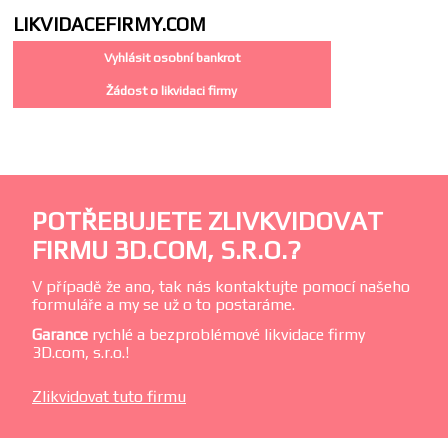
LIKVIDACE
FIRMY.COM
Vyhlásit osobní bankrot
Žádost o likvidaci firmy
POTŘEBUJETE ZLIVKVIDOVAT
FIRMU 3D.COM, S.R.O.?
V případě že ano, tak nás kontaktujte pomocí našeho
formuláře a my se už o to postaráme.
Garance
rychlé a bezproblémové likvidace firmy
3D.com, s.r.o.!
Zlikvidovat tuto firmu