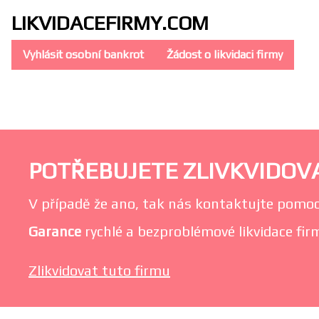
LIKVIDACE
FIRMY.COM
Vyhlásit osobní bankrot
Žádost o likvidaci firmy
POTŘEBUJETE ZLIVKVIDOVAT
V případě že ano, tak nás kontaktujte pomoc
Garance
rychlé a bezproblémové likvidace firmy
Zlikvidovat tuto firmu